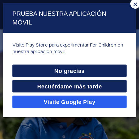
×
PRUEBA NUESTRA APLICACIÓN
MÓVIL
Visite Play Store para experimentar For Children en
nuestra aplicación móvil.
No gracias
Recuérdame más tarde
Visite Google Play